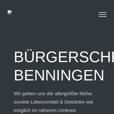
Skip
Betriebsurlaub: Wir haben vom 14.09 - 25.09
geschlossen. Ab dem 26.09 sind wir wieder für
to
euch da!
content
BÜRGERSCH
BENNINGEN
Wir geben uns die allergrößte Mühe,
soviele Lebensmittel & Getränke wie
möglich im näheren Umkreis