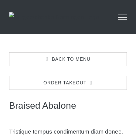
Skip
Betriebsurlaub: Wir haben vom 14.09 - 25.09
geschlossen. Ab dem 26.09 sind wir wieder für
to
euch da!
content
BACK TO MENU
ORDER TAKEOUT
Braised Abalone
Tristique tempus condimentum diam donec.