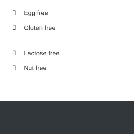
Egg free
Gluten free
Lactose free
Nut free