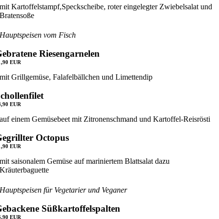
mit Kartoffelstampf,Speckscheibe, roter eingelegter Zwiebelsalat und
Bratensoße
Hauptspeisen vom Fisch
ebratene Riesengarnelen
1,90 EUR
mit Grillgemüse, Falafelbällchen und Limettendip
chollenfilet
4,90 EUR
auf einem Gemüsebeet mit Zitronenschmand und Kartoffel-Reisrösti
egrillter Octopus
1,90 EUR
mit saisonalem Gemüse auf mariniertem Blattsalat dazu
Kräuterbaguette
Hauptspeisen für Vegetarier und Veganer
ebackene Süßkartoffelspalten
6,90 EUR