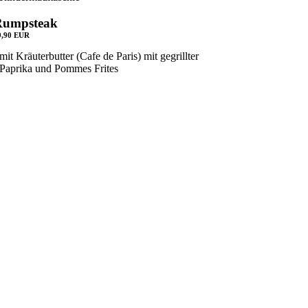
Rumpsteak
9,90 EUR
mit Kräuterbutter (Cafe de Paris) mit gegrillter
Paprika und Pommes Frites