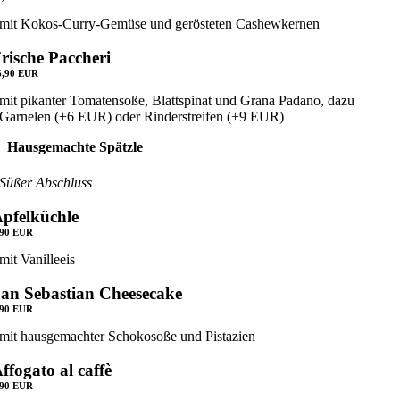
mit Kokos-Curry-Gemüse und gerösteten Cashewkernen
rische Paccheri
6,90 EUR
mit pikanter Tomatensoße, Blattspinat und Grana Padano, dazu
Garnelen (+6 EUR) oder Rinderstreifen (+9 EUR)
Hausgemachte Spätzle
Süßer Abschluss
pfelküchle
,90 EUR
mit Vanilleeis
an Sebastian Cheesecake
,90 EUR
mit hausgemachter Schokosoße und Pistazien
ffogato al caffè
,90 EUR