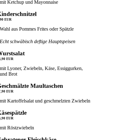
mit Ketchup und Mayonnaise
inderschnitzel
,90 EUR
Wahl aus Pommes Frites oder Spätzle
Echt schwäbisch deftige Hauptspeisen
urstsalat
4,90 EUR
mit Lyoner, Zwiebeln, Käse, Essiggurken,
und Brot
eschmälzte Maultaschen
7,90 EUR
mit Kartoffelsalat und geschmelzten Zwiebeln
äsespätzle
4,90 EUR
mit Röstzwiebeln
ebratener Fleischkäse