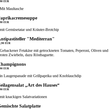
,90 EUR
Mit Maultasche
aprikacremesuppe
,90 EUR
mit Gemüsetatar und Kräuter-Brotchip
ntipastiteller "Mediterran"
2,90 EUR
Gebackener Fetakäse mit getrockneten Tomaten, Peperoni, Oliven und
roten Zwiebeln, dazu Röstbaguette.
Champignons
,90 EUR
in Laugenpanade mit Grillpaprika und Knoblauchdip
eilagensalat „Art des Hauses“
,90 EUR
mit knackigen Salatvariationen
emischte Salatplatte