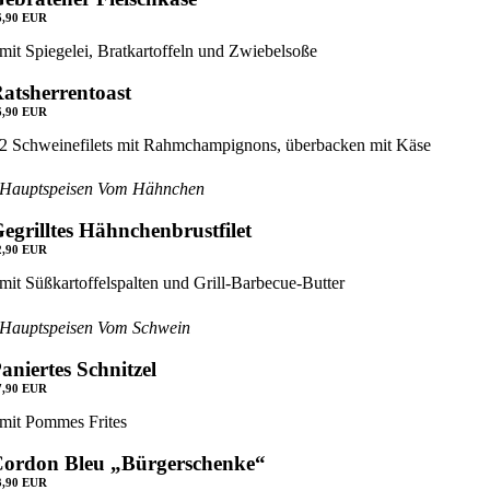
6,90 EUR
mit Spiegelei, Bratkartoffeln und Zwiebelsoße
atsherrentoast
6,90 EUR
2 Schweinefilets mit Rahmchampignons, überbacken mit Käse
Hauptspeisen Vom Hähnchen
egrilltes Hähnchenbrustfilet
2,90 EUR
mit Süßkartoffelspalten und Grill-Barbecue-Butter
Hauptspeisen Vom Schwein
aniertes Schnitzel
7,90 EUR
mit Pommes Frites
ordon Bleu „Bürgerschenke“
3,90 EUR