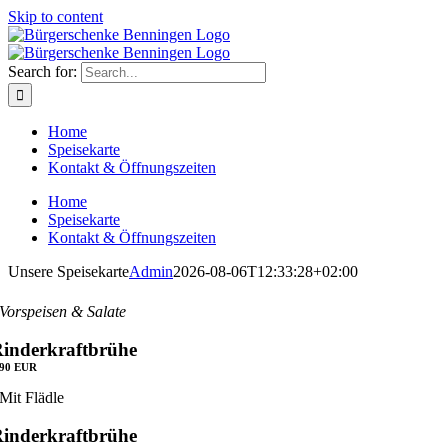
Skip to content
Betriebsurlau
Search for:
Home
Speisekarte
Kontakt & Öffnungszeiten
Home
Speisekarte
Kontakt & Öffnungszeiten
Unsere Speisekarte
Admin
2026-08-06T12:33:28+02:00
Vorspeisen & Salate
inderkraftbrühe
,90 EUR
Mit Flädle
inderkraftbrühe