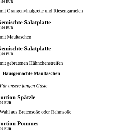
0,90 EUR
mit Orangenvinaigrette und Riesengarnelen
emischte Salatplatte
7,90 EUR
mit Maultaschen
emischte Salatplatte
7,90 EUR
mit gebratenen Hähnchenstreifen
Hausgemachte Maultaschen
Für unsere jungen Gäste
ortion Spätzle
,90 EUR
Wahl aus Bratensoße oder Rahmsoße
Portion Pommes
,90 EUR