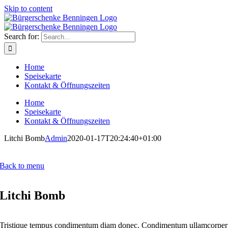
Skip to content
Betriebsurlaub: Wir haben vom 14.09 - 25.09
geschlossen. Ab dem 26.09 sind wir wieder für
euch da!
Search for:
Home
Speisekarte
Kontakt & Öffnungszeiten
Home
Speisekarte
Kontakt & Öffnungszeiten
Litchi Bomb
Admin
2020-01-17T20:24:40+01:00
Back to menu
Litchi Bomb
Tristique tempus condimentum diam donec. Condimentum ullamcorper