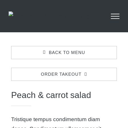
Skip
Betriebsurlaub: Wir haben vom 14.09 - 25.09
geschlossen. Ab dem 26.09 sind wir wieder für
to
euch da!
content
BACK TO MENU
ORDER TAKEOUT
Peach & carrot salad
Tristique tempus condimentum diam