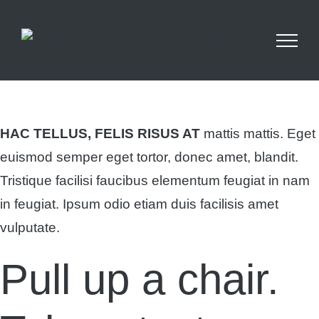
Skip
Betriebsurlaub: Wir haben vom 14.09 - 25.09
geschlossen. Ab dem 26.09 sind wir wieder für
to
euch da!
content
HAC TELLUS, FELIS RISUS AT
mattis mattis. Eget
euismod semper eget tortor, donec amet, blandit.
Tristique facilisi faucibus elementum feugiat in nam
in feugiat. Ipsum odio etiam duis facilisis amet
vulputate.
Pull up a chair.